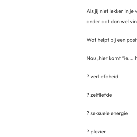
Als jij niet lekker in 
ander dat dan wel vind
Wat helpt bij een pos
Nou ,hier komt “ie….
? verliefdheid
? zelfliefde
? seksuele energie
? plezier