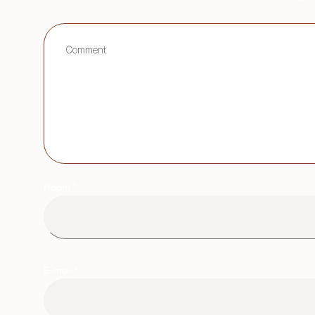
Naam
*
E-mail
*