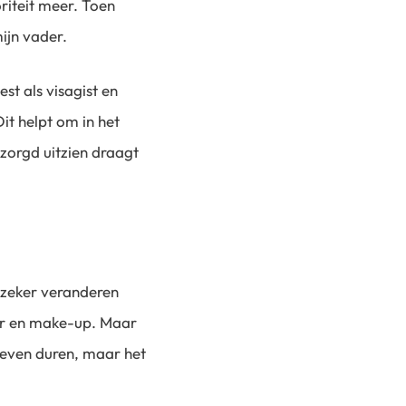
riteit meer. Toen
mijn vader.
st als visagist en
Dit helpt om in het
rzorgd uitzien draagt
n zeker veranderen
haar en make-up. Maar
n even duren, maar het