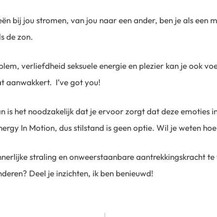
n bij jou stromen, van jou naar een ander, ben je als een 
ls de zon.
blem, verliefdheid seksuele energie en plezier kan je ook voel
at aanwakkert. I’ve got you!
n is het noodzakelijk dat je ervoor zorgt dat deze emoties i
rgy In Motion, dus stilstand is geen optie. Wil je weten hoe
innerlijke straling en onweerstaanbare aantrekkingskracht te
nderen? Deel je inzichten, ik ben benieuwd!