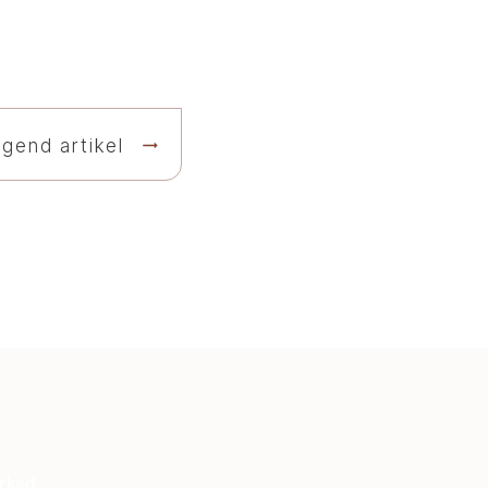
lgend artikel
arked