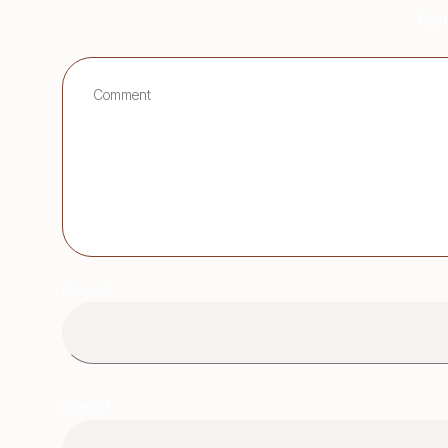
Your
Naam
*
E-mail
*