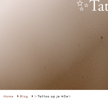
✨Tat
Home
Blog
✨Tattoo op je 40e✨