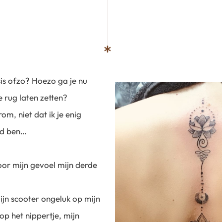
sis ofzo? Hoezo ga je nu
e rug laten zetten?
rom, niet dat ik je enig
gd ben…
or mijn gevoel mijn derde
jn scooter ongeluk op mijn
 op het nippertje, mijn