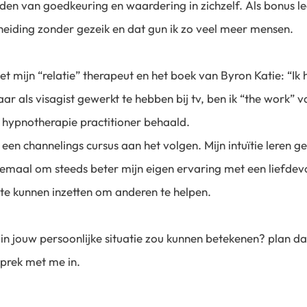
nden van goedkeuring en waardering in zichzelf. Als bonus le
cheiding zonder gezeik en dat gun ik zo veel meer mensen.
 mijn “relatie” therapeut en het boek van Byron Katie: “Ik he
ar als visagist gewerkt te hebben bij tv, ben ik “the work” 
 hypnotherapie practitioner behaald.
een channelings cursus aan het volgen. Mijn intuïtie leren g
lemaal om steeds beter mijn eigen ervaring met een liefdevo
, te kunnen inzetten om anderen te helpen.
 in jouw persoonlijke situatie zou kunnen betekenen? plan da
sprek met me in.