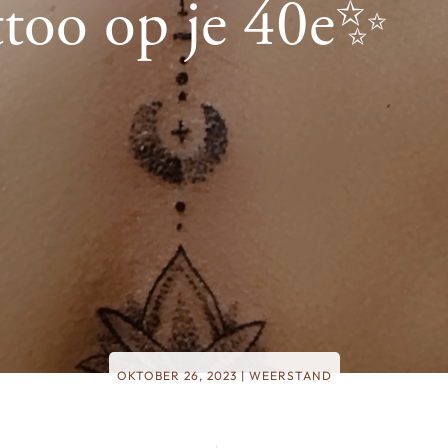
too op je 40e✨
OKTOBER 26, 2023
|
WEERSTAND