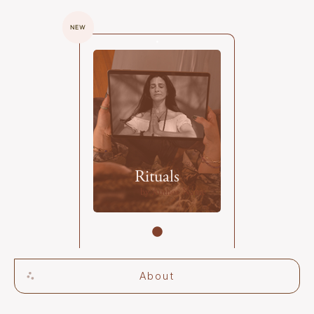
NEW
Rituals
by Author Name
About