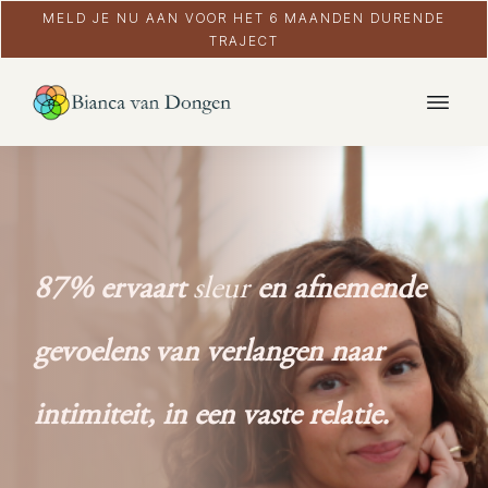
MELD JE NU AAN VOOR HET 6 MAANDEN DURENDE
TRAJECT
87% ervaart
sleur
en afnemende
gevoelens van verlangen naar
intimiteit, in een vaste relatie.