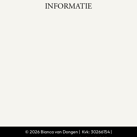
INFORMATIE
Home
Cursus
Over mij
Aanmelden
©
2026
Bianca van Dongen
| Kvk: 30266154 |